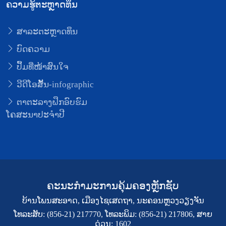
ຄວາມຮູ້ຕະຫຼາດທຶນ
ສາລະຕະຫຼາດທຶນ
ບົດຄວາມ
ປຶ້ມທີ່ໜ້າສົນໃຈ
ວີດີໂອສັ້ນ-infographic
ຕາຕະລາງຝຶກອົບຮົມ
ໂຄສະນາປະຈຳປີ
ຄະນະກຳມະການຄຸ້ມຄອງຫຼັກຊັບ
ບ້ານໂພນສະອາດ, ເມືອງໄຊເສດຖາ, ນະຄອນຫຼວງວຽງຈັນ
ໂທລະສັບ: (856-21) 217770, ໂທລະພິມ: (856-21) 217806, ສາຍ
ດ່ວນ: 1602