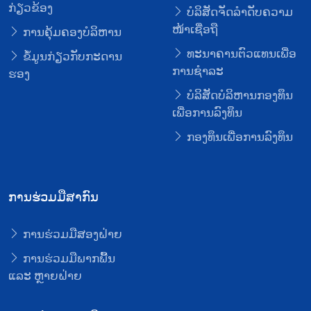
ກ່ຽວຂ້ອງ
ບໍລິສັດຈັດລໍາດັບຄວາມ
ໜ້າເຊື່ອຖື
ການຄຸ້ມຄອງບໍລິຫານ
ທະນາຄານຕົວແທນເພື່ອ
ຂໍ້ມູນກ່ຽວກັບກະດານ
ການຊໍາລະ
ຮອງ
ບໍລິສັດບໍລິຫານກອງທຶນ
ເພື່ອການລົງທຶນ
ກອງທຶນເພື່ອການລົງທຶນ
ການຮ່ວມມືສາກົນ
ການຮ່ວມມືສອງຝ່າຍ
ການຮ່ວມມືພາກພື້ນ
ແລະ ຫຼາຍຝ່າຍ