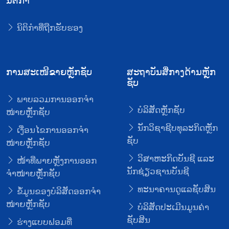
ນິຕິກໍາ
ນິຕິກໍາທີ່ຖືກຮັບຮອງ
ການສະເໜີຂາຍຫຼັກຊັບ
ສະຖາບັນສື່ກາງດ້ານຫຼັກ
ຊັບ
ພາບລວມການອອກຈໍາ
ບໍລິສັດຫຼັກຊັບ
ໜ່າຍຫຼັກຊັບ
ນັກວິຊາຊີບທຸລະກິດຫຼັກ
ເງື່ອນໄຂການອອກຈໍາ
ຊັບ
ໜ່າຍຫຼັກຊັບ
ວິສາຫະກິດບັນຊີ ແລະ
ໜ້າທີ່ພາຍຫຼັງການອອກ
ນັກຊ່ຽວຊານບັນຊີ
ຈໍາໜ່າຍຫຼັໍກຊັບ
ທະນາຄານດູແລຊັບສິນ
ຂໍ້ມູນຂອງບໍລິສັດອອກຈໍາ
ໜ່າຍຫຼັກຊັບ
ບໍລິສັດປະເມີນມູນຄ່າ
ຊັບສິນ
ຮ່າງແບບຟອມທີ່