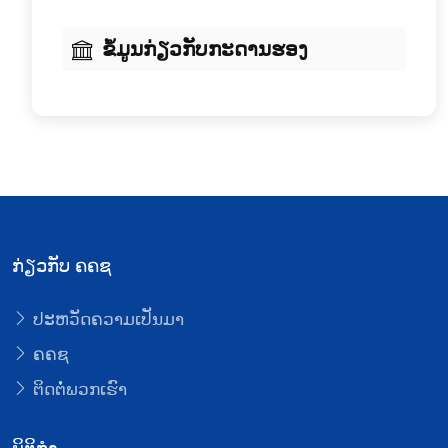
ຂໍ້ມູນກ່ຽວກັບກະດານຮອງ
ກ່ຽວກັບ ຄຄຊ
ປະຫວັດຄວາມເປັນມາ
ຄຄຊ
ຕິດຕໍ່ພວກເຮົາ