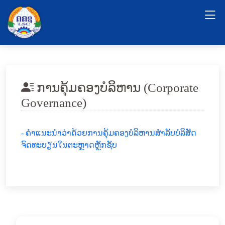
ການຄຸ້ມຄອງບໍລິຫານ (Corporate
Governance)
- ຄໍາແນະນຳວ່າດ້ວຍການຄຸ້ມຄອງບໍລິຫານສໍາລັບບໍລິສັດ
ຈົດທະບຽນໃນຕະຫຼາດຫຼັກຊັບ