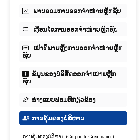
ພາບລວມການອອກຈໍາໜ່າຍຫຼັກຊັບ
ເງື່ອນໄຂການອອກຈໍາໜ່າຍຫຼັກຊັບ
ໜ້າທີ່ພາຍຫຼັງການອອກຈໍາໜ່າຍຫຼັໍກ
ຊັບ
ຂໍ້ມູນຂອງບໍລິສັດອອກຈໍາໜ່າຍຫຼັກ
ຊັບ
ຮ່າງແບບຟອມທີ່ກ່ຽວຂ້ອງ
ການຄຸ້ມຄອງບໍລິຫານ
ການຄຸ້ມຄອງບໍລິຫານ (Corporate Governance)