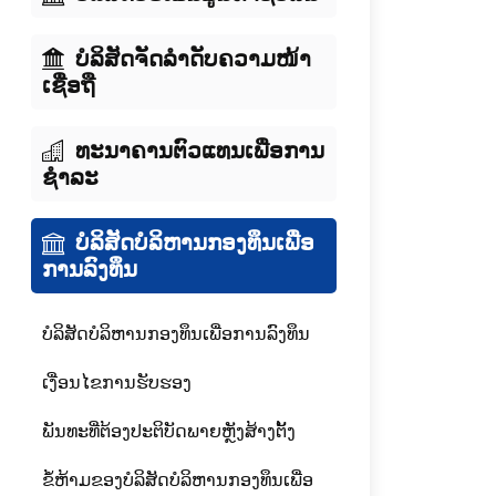
ບໍລິສັດຈັດລໍາດັບຄວາມໜ້າ
ເຊື່ອຖື
ທະນາຄານຕົວແທນເພື່ອການ
ຊໍາລະ
ບໍລິສັດບໍລິຫານກອງທຶນເພື່ອ
ການລົງທຶນ
ບໍລິສັດບໍລິຫານກອງທຶນເພື່ອການລົງທຶນ
ເງື່ອນໄຂການຮັບຮອງ
ພັນທະທີ່ຕ້ອງປະຕິບັດພາຍຫຼັງສ້າງຕັ້ງ
ຂໍ້ຫ້າມຂອງບໍລິສັດບໍລິຫານກອງທຶນເພື່ອ