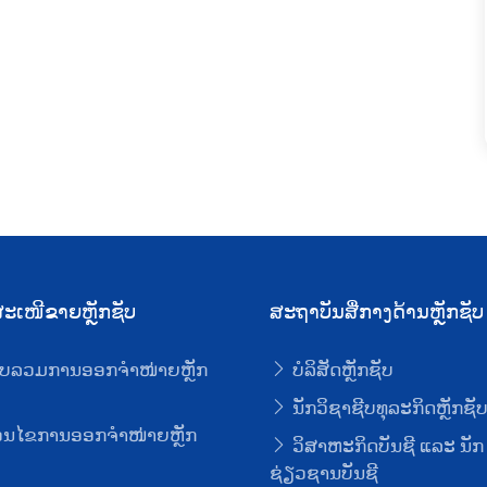
ະເໜີຂາຍຫຼັກຊັບ
ສະຖາບັນສື່ກາງດ້ານຫຼັກຊັບ
ບລວມການອອກຈໍາໜ່າຍຫຼັກ
ບໍລິສັດຫຼັກຊັບ
ນັກວິຊາຊີບທຸລະກິດຫຼັກຊັ
່ອນໄຂການອອກຈໍາໜ່າຍຫຼັກ
ວິສາຫະກິດບັນຊີ ແລະ ນັກ
ຊ່ຽວຊານບັນຊີ