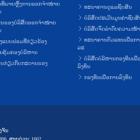
ທີ່ພາຍຫຼັງການອອກຈໍາໜ່າຍ
ທະນາຄານດູແລຊັບສິນ
ບ
ບໍລິສັດປະເມີນມູນຄ່າຊັບສິ
ມູນຂອງບໍລິສັດອອກຈໍາໜ່າຍ
ບໍລິສັດຈັດລໍາດັບຄວາມໜ້າເ
ບ
ທະນາຄານຕົວແທນເພື່ອກາ
ງແບບຟອມທີ່ກ່ຽວຂ້ອງ
ລະ
ຄຸ້ມຄອງບໍລິຫານ
ບໍລິສັດບໍລິຫານກອງທຶນເພື
ມູນກ່ຽວກັບກະດານຮອງ
ລົງທຶນ
ກອງທຶນເພື່ອການລົງທຶນ
ງຈັນ
7806, ສາຍດ່ວນ: 1602