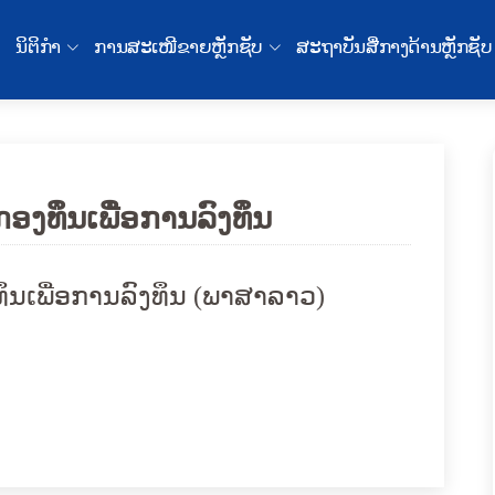
ນິຕິກໍາ
ການສະເໜີຂາຍຫຼັກຊັບ
ສະຖາບັນສື່ກາງດ້ານຫຼັກຊັບ
ກອງທຶນເພື່ອການລົງທຶນ
ທຶນເພື່ອການລົງທຶນ (ພາສາລາວ)