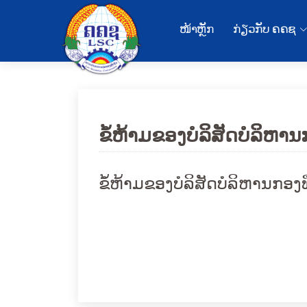
ໜ້າຫຼັກ
ກ່ຽວກັບ ຄຄຊ
ຂໍ້ຫ້າມຂອງບໍລິສັດບໍລິຫານ
ຂໍ້ຫ້າມຂອງບໍລິສັດບໍລິຫານກອງ