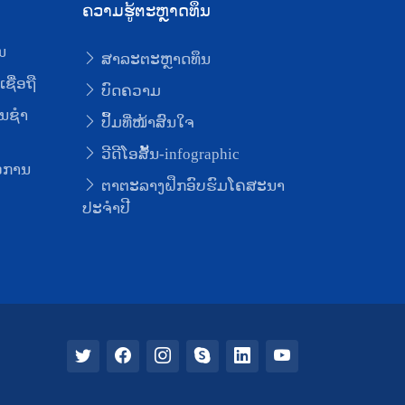
ຄວາມຮູ້ຕະຫຼາດທຶນ
ນ
ສາລະຕະຫຼາດທຶນ
ຊື່ອຖື
ບົດຄວາມ
ນຊໍາ
ປຶ້ມທີ່ໜ້າສົນໃຈ
ວີດີໂອສັ້ນ-infographic
່ອການ
ຕາຕະລາງຝຶກອົບຮົມໂຄສະນາ
ປະຈຳປີ