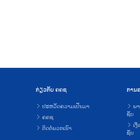
ກ່ຽວກັບ ຄຄຊ
ການສ
ປະຫວັດຄວາມເປັນມາ
ພາ
ຊັບ
ຄຄຊ
ເງື
ຕິດຕໍ່ພວກເຮົາ
ຊັບ