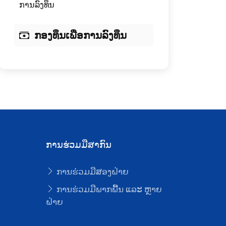
ການລົງທຶນ
ກອງທຶນເພື່ອການລົງທຶນ
ການຮ່ວມມືສາກົນ
ການຮ່ວມມືສອງຝ່າຍ
ບ
ການຮ່ວມມືພາກພື້ນ ແລະ ຫຼາຍ
ຝ່າຍ