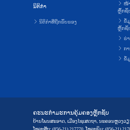
ໜ້າ
ນິຕິກໍາ
ຫຼັໍກຊັ
ຂໍ້
ນິຕິກໍາທີ່ຖືກຮັບຮອງ
ຫຼັກຊັ
ຮ່າ
ການ
ຂໍ້
ຄະນະກຳມະການຄຸ້ມຄອງຫຼັກຊັບ
ບ້ານໂພນສະອາດ, ເມືອງໄຊເສດຖາ, ນະຄອນຫຼວງວຽ
ໂທລະສັບ: (856-21) 217770, ໂທລະພິມ: (856-21) 21