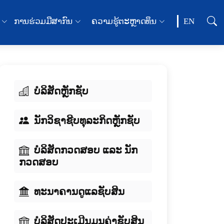
ການຮ່ວມມືສາກົນ
ຄວາມຮູ້ຕະຫຼາດທຶນ
EN
ບໍລິສັດຫຼັກຊັບ
ນັກວິຊາຊີບທຸລະກິດຫຼັກຊັບ
ບໍລິສັດກວດສອບ ແລະ ນັກ
ກວດສອບ
ທະນາຄານດູແລຊັບສິນ
ບໍລິສັດປະເມີນມູນຄ່າຊັບສິນ