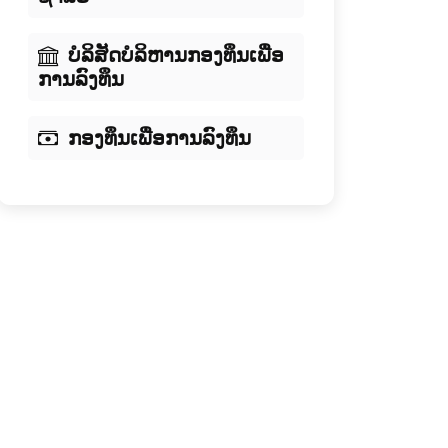
ບໍລິສັດບໍລິຫານກອງທຶນເພື່ອ
ການລົງທຶນ
ກອງທຶນເພື່ອການລົງທຶນ