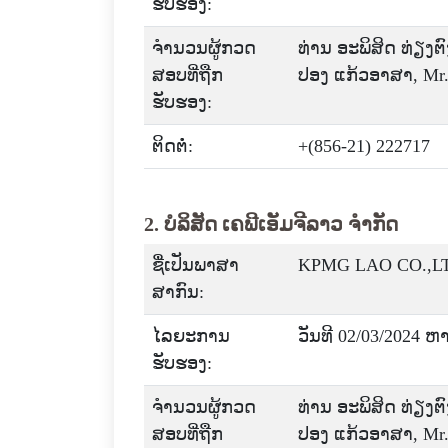
ຮັບຮອງ:
ຈໍານວນຜູ້ກວດ
ທ່ານ ອະພິສິດ ທ່ຽງຕ
ສອບທີ່ຖືກ
ປອງ ແກ້ວອາສາ, Mr. R
ຮັບຮອງ:
ຕິດຕໍ່:
+(856-21) 222717
2. ບໍລິສັດ ເຄພີເອັມຈີລາວ ຈໍາກັດ
ຊື່ເປັນພາສາ
KPMG LAO CO.,L
ສາກົນ:
ໄລຍະການ
ວັນທີ 02/03/2024 ຫ
ຮັບຮອງ:
ຈໍານວນຜູ້ກວດ
ທ່ານ ອະພິສິດ ທ່ຽງຕ
ສອບທີ່ຖືກ
ປອງ ແກ້ວອາສາ, Mr. R