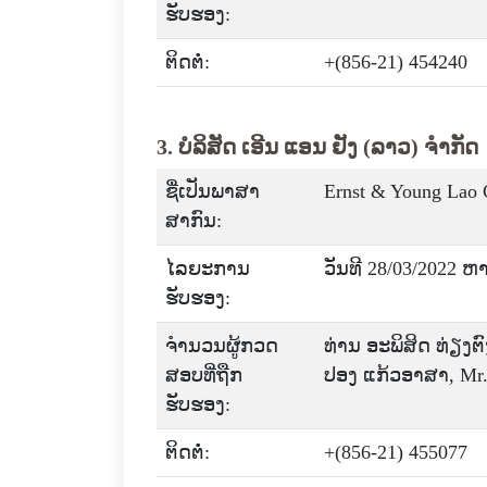
ຮັບຮອງ:
ຕິດຕໍ່:
+(856-21) 454240
3. ບໍລິສັດ ເອີນ ແອນ ຢັງ (ລາວ) ຈໍາກັດ
ຊື່ເປັນພາສາ
Ernst & Young Lao 
ສາກົນ:
ໄລຍະການ
ວັນທີ 28/03/2022 ຫ
ຮັບຮອງ:
ຈໍານວນຜູ້ກວດ
ທ່ານ ອະພິສິດ ທ່ຽງຕ
ສອບທີ່ຖືກ
ປອງ ແກ້ວອາສາ, Mr. R
ຮັບຮອງ:
ຕິດຕໍ່:
+(856-21) 455077