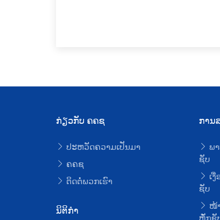
ກ່ຽວກັບ ຄຄຊ
ການສ
ປະຫວັດຄວາມເປັນມາ
ພາ
ຊັບ
ຄຄຊ
ເງື
ຕິດຕໍ່ພວກເຮົາ
ຊັບ
ໜ້າ
ນິຕິກໍາ
ຫຼັໍກຊັ