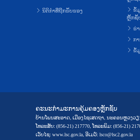
ຂໍ້
ນິຕິກໍາທີ່ຖືກຮັບຮອງ
ຫຼັກຊັ
ຮ່າ
ການ
ຂໍ້
ຄະນະກຳມະການຄຸ້ມຄອງຫຼັກຊັບ
ບ້ານໂພນສະອາດ, ເມືອງໄຊເສດຖາ, ນະຄອນຫຼວງວຽ
ໂທລະສັບ: (856-21) 217770, ໂທລະພິມ: (856-21) 21
ເວັບໄຊ: www.lsc.gov.la, ອີເມວ໌: lsco@lsc2.gov.la