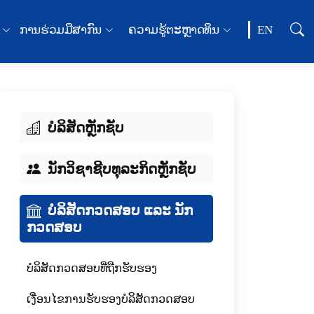
ການຮ່ວມມືສາກົນ
ຄວາມຮູ້ຕະຫຼາດທຶນ
EN
ບໍລິສັດຫຼັກຊັບ
ນັກວິຊາຊີບທຸລະກິດຫຼັກຊັບ
ບໍລິສັດກວດສອບ ແລະ ນັກ
ກວດສອບ
ບໍລິສັດກວດສອບທີ່ຖືກຮັບຮອງ
ເງື່ອນໄຂການຮັບຮອງບໍລິສັດກວດສອບ