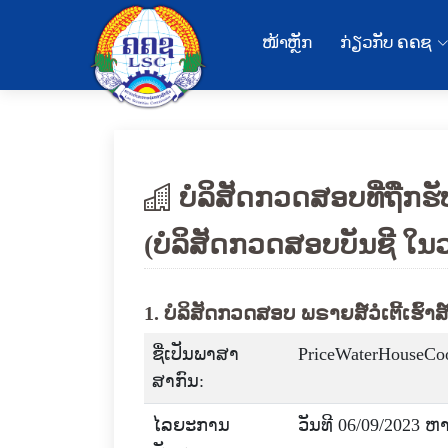
ໜ້າຫຼັກ
ກ່ຽວກັບ ຄຄຊ
ບໍລິສັດກວດສອບທີ່ຖືກຮ
(ບໍລິສັດກວດສອບບັນຊີ ໃນ
1. ບໍລິສັດກວດສອບ ພຣາຍສ໌ວໍເຕີ້ເຮົ້າສ໌
ຊື່ເປັນພາສາ
PriceWaterHouseCoo
ສາກົນ:
ໄລຍະການ
ວັນທີ 06/09/2023 ຫ