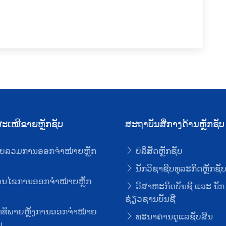
ະເໜີຂາຍຫຼັກຊັບ
ສະຖາບັນສື່ກາງດ້ານຫຼັກຊັບ
ບລວມການອອກຈໍາໜ່າຍຫຼັກ
ບໍລິສັດຫຼັກຊັບ
ນັກວິຊາຊີບທຸລະກິດຫຼັກຊັ
່ອນໄຂການອອກຈໍາໜ່າຍຫຼັກ
ວິສາຫະກິດບັນຊີ ແລະ ນັກ
ຊ່ຽວຊານບັນຊີ
ທີ່ພາຍຫຼັງການອອກຈໍາໜ່າຍ
ທະນາຄານດູແລຊັບສິນ
ບ