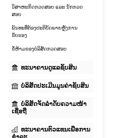
ວິສາຫະກິດກວດສອບ ແລະ ນັກກວດ
ສອບ
ພັນທະທີ່ຕ້ອງປະຕິບັດພາຍຫຼັງການ
ຮັບຮອງ
ຂໍ້ຫ້າມຂອງບໍລິສັດກວດສອບ
ທະນາຄານດູແລຊັບສິນ
ບໍລິສັດປະເມີນມູນຄ່າຊັບສິນ
ບໍລິສັດຈັດລໍາດັບຄວາມໜ້າ
ເຊື່ອຖື
ທະນາຄານຕົວແທນເພື່ອການ
ຊໍາລະ