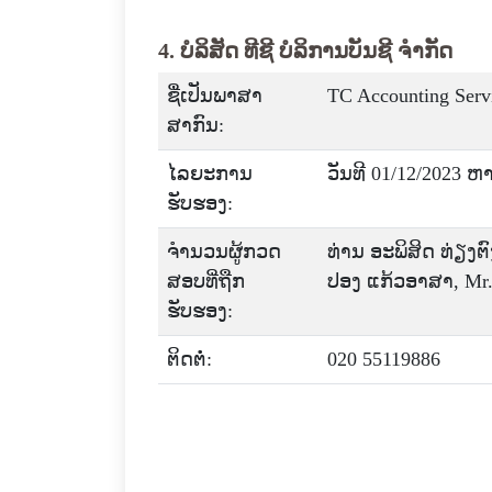
4. ບໍລິສັດ ທີຊີ ບໍລິການບັນຊີ ຈໍາກັດ
ຊື່ເປັນພາສາ
TC Accounting Servi
ສາກົນ:
ໄລຍະການ
ວັນທີ 01/12/2023 ຫ
ຮັບຮອງ:
ຈໍານວນຜູ້ກວດ
ທ່ານ ອະພິສິດ ທ່ຽງຕ
ສອບທີ່ຖືກ
ປອງ ແກ້ວອາສາ, Mr. R
ຮັບຮອງ:
ຕິດຕໍ່:
020 55119886