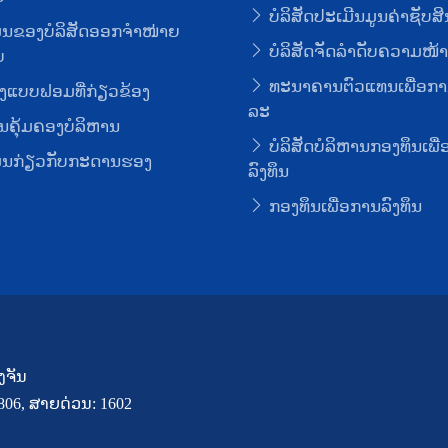
ບໍລິສັດປະເມີນມູນຄ່າຊັບສິ
ມູນຂອງບໍລິສັດອອກຈໍາໜ່າຍ
ບໍລິສັດຈັດລໍາດັບຄວາມໜ້າເ
ບ
ທະນາຄານຕົວແທນເພື່ອກາ
ງແບບຟອມທີ່ກ່ຽວຂ້ອງ
ລະ
ຄຸ້ມຄອງບໍລິຫານ
ບໍລິສັດບໍລິຫານກອງທຶນເພື
ມູນກ່ຽວກັບກະດານຮອງ
ລົງທຶນ
ກອງທຶນເພື່ອການລົງທຶນ
ງຈັນ
7806, ສາຍດ່ວນ: 1602