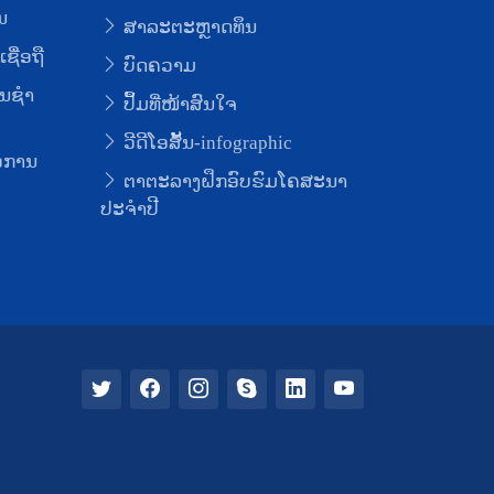
ນ
ສາລະຕະຫຼາດທຶນ
ຊື່ອຖື
ບົດຄວາມ
ນຊໍາ
ປຶ້ມທີ່ໜ້າສົນໃຈ
ວີດີໂອສັ້ນ-infographic
່ອການ
ຕາຕະລາງຝຶກອົບຮົມໂຄສະນາ
ປະຈຳປີ