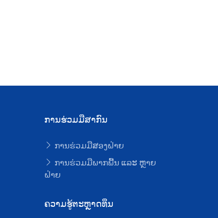
ການຮ່ວມມືສາກົນ
ການຮ່ວມມືສອງຝ່າຍ
ບ
ການຮ່ວມມືພາກພື້ນ ແລະ ຫຼາຍ
ຝ່າຍ
ຄວາມຮູ້ຕະຫຼາດທຶນ