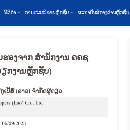
ນິຕິກໍາ
ການສະເໜີຂາຍຫຼັກຊັບ
ສະຖາບັນສື່ກາງດ້ານຫຼັກຊັບ
ັບຮອງຈາກ ສໍານັກງານ ຄຄຊ
ວຽກງານຫຼັກຊັບ)
ກູເປີ້ສ໌ (ລາວ) ຈໍາກັດຜູ້ດຽວ
pers (Lao) Co., Ltd
າ 06/09/2023