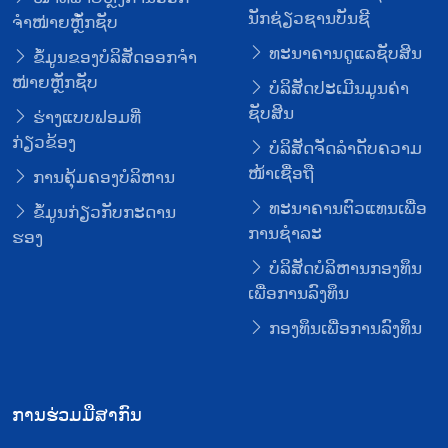
ນັກຊ່ຽວຊານບັນຊີ
ຈໍາໜ່າຍຫຼັໍກຊັບ
ທະນາຄານດູແລຊັບສິນ
ຂໍ້ມູນຂອງບໍລິສັດອອກຈໍາ
ໜ່າຍຫຼັກຊັບ
ບໍລິສັດປະເມີນມູນຄ່າ
ຊັບສິນ
ຮ່າງແບບຟອມທີ່
ກ່ຽວຂ້ອງ
ບໍລິສັດຈັດລໍາດັບຄວາມ
ໜ້າເຊື່ອຖື
ການຄຸ້ມຄອງບໍລິຫານ
ທະນາຄານຕົວແທນເພື່ອ
ຂໍ້ມູນກ່ຽວກັບກະດານ
ການຊໍາລະ
ຮອງ
ບໍລິສັດບໍລິຫານກອງທຶນ
ເພື່ອການລົງທຶນ
ກອງທຶນເພື່ອການລົງທຶນ
ການຮ່ວມມືສາກົນ