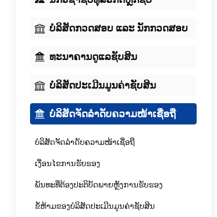
ບໍລິສັດກວດສອບ ແລະ ນັກກວດສອບ
ທະນາຄານດູແລຊັບສິນ
ບໍລິສັດປະເມີນມູນຄ່າຊັບສິນ
ບໍລິສັດຈັດລໍາດັບຄວາມໜ້າເຊື່ອຖື
ບໍລິສັດຈັດລໍາດັບຄວາມໜ້າເຊື່ອຖື
ເງື່ອນໄຂການຮັບຮອງ
ພັນທະທີ່ຕ້ອງປະຕິບັດພາຍຫຼັງການຮັບຮອງ
ຂໍ້ຫ້າມຂອງບໍລິສັດປະເມີນມູນຄ່າຊັບສິນ