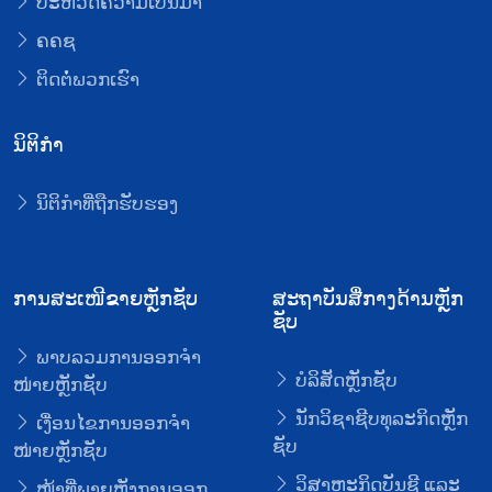
ປະຫວັດຄວາມເປັນມາ
ຄຄຊ
ຕິດຕໍ່ພວກເຮົາ
ນິຕິກໍາ
ນິຕິກໍາທີ່ຖືກຮັບຮອງ
ການສະເໜີຂາຍຫຼັກຊັບ
ສະຖາບັນສື່ກາງດ້ານຫຼັກ
ຊັບ
ພາບລວມການອອກຈໍາ
ບໍລິສັດຫຼັກຊັບ
ໜ່າຍຫຼັກຊັບ
ນັກວິຊາຊີບທຸລະກິດຫຼັກ
ເງື່ອນໄຂການອອກຈໍາ
ຊັບ
ໜ່າຍຫຼັກຊັບ
ວິສາຫະກິດບັນຊີ ແລະ
ໜ້າທີ່ພາຍຫຼັງການອອກ