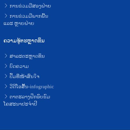
ການຮ່ວມມືສອງຝ່າຍ
ການຮ່ວມມືພາກພື້ນ
ແລະ ຫຼາຍຝ່າຍ
ຄວາມຮູ້ຕະຫຼາດທຶນ
ສາລະຕະຫຼາດທຶນ
ບົດຄວາມ
ປຶ້ມທີ່ໜ້າສົນໃຈ
ວີດີໂອສັ້ນ-infographic
ຕາຕະລາງຝຶກອົບຮົມ
ໂຄສະນາປະຈຳປີ