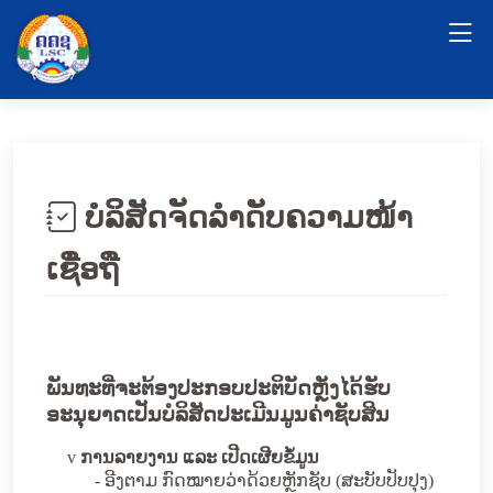
ບໍລິສັດຈັດລໍາດັບຄວາມໜ້າ
ເຊື່ອຖື
ພັນທະທີ່ຈະຕ້ອງປະກອບປະຕິບັດຫຼັງໄດ້ຮັບ
ອະນຸຍາດເປັນ
ບໍລິສັດປະເມີນມູນຄ່າຊັບສິນ
v
ການລາຍງານ ແລະ
ເປີດເຜີຍຂໍ້ມູນ
-
ອີງຕາມ
ກົດໝາຍວ່າດ້ວຍຫຼັກຊັບ (ສະບັບປັບປຸງ)