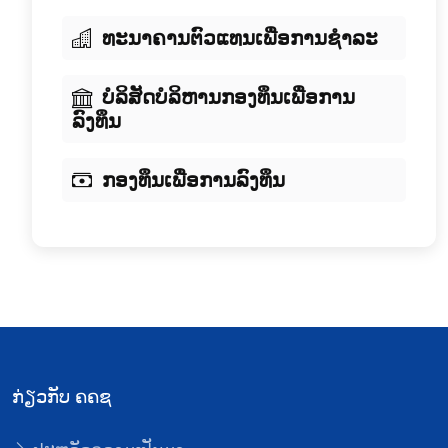
ທະນາຄານຕົວແທນເພື່ອການຊໍາລະ
ບໍລິສັດບໍລິຫານກອງທຶນເພື່ອການ
ລົງທຶນ
ກອງທຶນເພື່ອການລົງທຶນ
ກ່ຽວກັບ ຄຄຊ