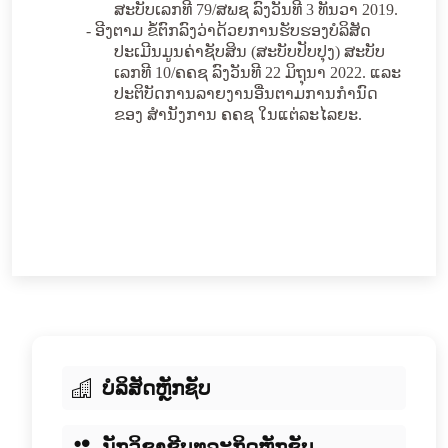
ສະບັບເລກທີ
79
/ສພຊ ລົງ​ວັນ​ທີ
3
ທັນວາ 201
9
.
-
ອີງຕາມ ຂໍ້ຕົກລົງວ່າດ້ວຍການຮັບຮອງບໍລິສັດ
ປະເມີນມູນຄ່າຊັບສິນ (ສະບັບປັບປຸງ) ສະບັບ
ເລກທີ 10/ຄຄຊ ລົງວັນທີ 22 ມິຖຸນາ 2022. ແລະ
ປະຕິບັດການລາຍງານອື່ນຕາມການກຳນົດ
ຂອງ
ສຳນັງການ
ຄຄຊ
ໃນແຕ່ລະໄລຍະ
.
ບໍລິສັດຫຼັກຊັບ
ນັກວິຊາຊີບທຸລະກິດຫຼັກຊັບ