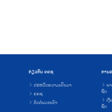
ກ່ຽວກັບ ຄຄຊ
ການສ
ປະຫວັດຄວາມເປັນມາ
ພາ
ຊັບ
ຄຄຊ
ເງື
ຕິດຕໍ່ພວກເຮົາ
ຊັບ