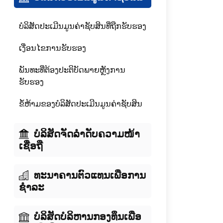
ບໍລິສັດປະເມີນມູນຄ່າຊັບສິນທີ່ຖືກຮັບຮອງ
ເງື່ອນໄຂການຮັບຮອງ
ພັນທະທີ່ຕ້ອງປະຕິບັດພາຍຫຼັງການ
ຮັບຮອງ
ຂໍ້ຫ້າມຂອງບໍລິສັດປະເມີນມູນຄ່າຊັບສິນ
ບໍລິສັດຈັດລໍາດັບຄວາມໜ້າ
ເຊື່ອຖື
ທະນາຄານຕົວແທນເພື່ອການ
ຊໍາລະ
ບໍລິສັດບໍລິຫານກອງທຶນເພື່ອ