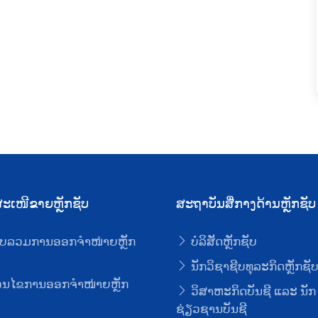
ະເໜີຂາຍຫຼັກຊັບ
ສະຖາບັນສື່ກາງດ້ານຫຼັກຊັບ
ບລວມການອອກຈໍາໜ່າຍຫຼັກ
ບໍລິສັດຫຼັກຊັບ
ນັກວິຊາຊີບທຸລະກິດຫຼັກຊັ
່ອນໄຂການອອກຈໍາໜ່າຍຫຼັກ
ວິສາຫະກິດບັນຊີ ແລະ ນັກ
ຊ່ຽວຊານບັນຊີ