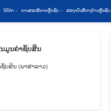
ນິຕິກໍາ
ການສະເໜີຂາຍຫຼັກຊັບ
ສະຖາບັນສື່ກາງດ້ານຫຼັກຊັບ
ີນມູນຄ່າຊັບສິນ
່າຊັບສິນ (ພາສາລາວ)