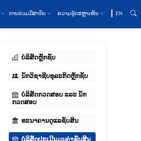
ການຮ່ວມມືສາກົນ
ຄວາມຮູ້ຕະຫຼາດທຶນ
EN
ບໍລິສັດຫຼັກຊັບ
ນັກວິຊາຊີບທຸລະກິດຫຼັກຊັບ
ບໍລິສັດກວດສອບ ແລະ ນັກ
ກວດສອບ
ທະນາຄານດູແລຊັບສິນ
ບໍລິສັດປະເມີນມູນຄ່າຊັບສິນ