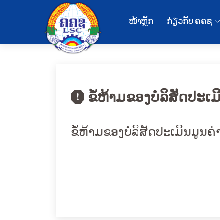
ໜ້າຫຼັກ
ກ່ຽວກັບ ຄຄຊ
ຂໍ້ຫ້າມຂອງບໍລິສັດປະເມ
ຂໍ້ຫ້າມຂອງບໍລິສັດປະເມີນມູນຄ