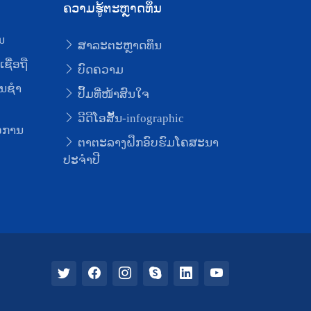
ຄວາມຮູ້ຕະຫຼາດທຶນ
ນ
ສາລະຕະຫຼາດທຶນ
ຊື່ອຖື
ບົດຄວາມ
ນຊໍາ
ປຶ້ມທີ່ໜ້າສົນໃຈ
ວີດີໂອສັ້ນ-infographic
່ອການ
ຕາຕະລາງຝຶກອົບຮົມໂຄສະນາ
ປະຈຳປີ