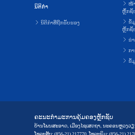
ໜ້າ
ນິຕິກໍາ
ຫຼັໍກຊັ
ຂໍ້
ນິຕິກໍາທີ່ຖືກຮັບຮອງ
ຫຼັກຊັ
ຮ່າ
ການ
ຂໍ້
ຄະນະກຳມະການຄຸ້ມຄອງຫຼັກຊັບ
ບ້ານໂພນສະອາດ, ເມືອງໄຊເສດຖາ, ນະຄອນຫຼວງວຽ
ໂທລະສັບ: (856-21) 217770, ໂທລະພິມ: (856-21) 21