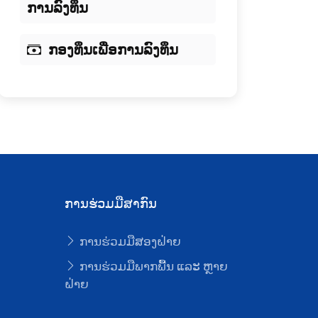
ການລົງທຶນ
ກອງທຶນເພື່ອການລົງທຶນ
ການຮ່ວມມືສາກົນ
ການຮ່ວມມືສອງຝ່າຍ
ບ
ການຮ່ວມມືພາກພື້ນ ແລະ ຫຼາຍ
ຝ່າຍ