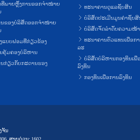
ທີ່ພາຍຫຼັງການອອກຈໍາໜ່າຍ
ທະນາຄານດູແລຊັບສິນ
ບ
ບໍລິສັດປະເມີນມູນຄ່າຊັບສິ
ມູນຂອງບໍລິສັດອອກຈໍາໜ່າຍ
ບໍລິສັດຈັດລໍາດັບຄວາມໜ້າເ
ບ
ທະນາຄານຕົວແທນເພື່ອກາ
ງແບບຟອມທີ່ກ່ຽວຂ້ອງ
ລະ
ຄຸ້ມຄອງບໍລິຫານ
ບໍລິສັດບໍລິຫານກອງທຶນເພື
ມູນກ່ຽວກັບກະດານຮອງ
ລົງທຶນ
ກອງທຶນເພື່ອການລົງທຶນ
ງຈັນ
7806, ສາຍດ່ວນ: 1602